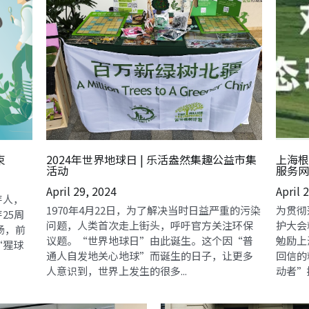
束
2024年世界地球日 | 乐活盎然集趣公益市集
上海根
活动
服务网
April 29, 2024
April 
芽人，
1970年4月22日，为了解决当时日益严重的污染
为贯彻
25周
问题，人类首次走上街头，呼吁官方关注环保
护大会
场，前
议题。“世界地球日”由此诞生。这个因“普
勉励上
“猩球
通人自发地关心地球”而诞生的日子，让更多
回信的
人意识到，世界上发生的很多...
动者”