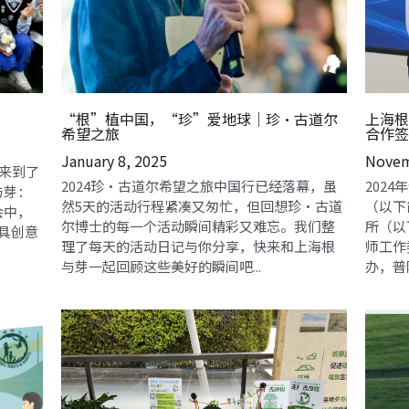
“根”植中国，“珍”爱地球｜珍·古道尔
上海根
希望之旅
合作签
January 8, 2025
Novem
们来到了
2024珍·古道尔希望之旅中国行已经落幕，虽
202
与芽：
然5天的活动行程紧凑又匆忙，但回想珍·古道
（以下
会中，
尔博士的每一个活动瞬间精彩又难忘。我们整
所（以
具创意
理了每天的活动日记与你分享，快来和上海根
师工作
与芽一起回顾这些美好的瞬间吧...
办，普