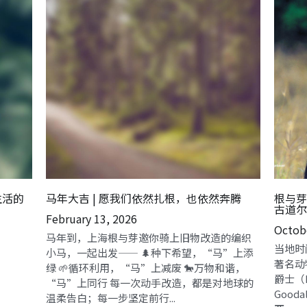
生活的
马年大吉 | 愿我们依然扎根，也依然奔腾
根与芽
古道尔
February 13, 2026
Octobe
马年到，上海根与芽邀你骑上旧物改造的编织
当地时间
小马，一起出发—— 🌲种下希望，“马”上添
著名动
绿 🌱循环利用，“马”上减废 🐎万物和谐，
爵士（D
“马”上同行 每一次动手改造，都是对地球的
Goo
温柔告白；每一步坚定前行...