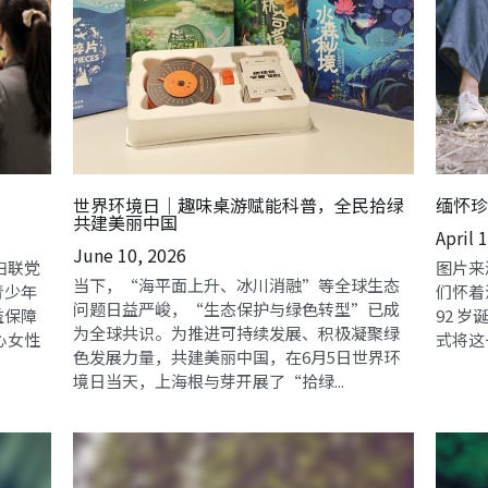
世界环境日｜趣味桌游赋能科普，全民拾绿
缅怀珍
共建美丽中国
April 
June 10, 2026
妇联党
图片来源
当下，“海平面上升、冰川消融”等全球生态
青少年
们怀着
问题日益严峻，“生态保护与绿色转型”已成
益保障
92 
为全球共识。为推进可持续发展、积极凝聚绿
心女性
式将这一
色发展力量，共建美丽中国，在6月5日世界环
境日当天，上海根与芽开展了“拾绿...