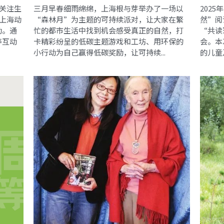
众关注生
三月早春细雨绵绵，上海根与芽举办了一场以
202
在上海动
“森林月”为主题的可持续派对，让大家在繁
然”阅
动。通
忙的都市生活中找到机会感受真正的自然，打
“共读
等互动
卡精彩纷呈的低碳主题游戏和工坊、用环保的
会。本
小行动为自己赢得低碳奖励，让可持续...
的儿童