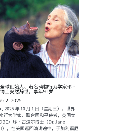
全球创始人、著名动物行为学家珍·
博士安然辞世，享年91岁
r 2, 2025
 2025 年 10 月 1 日（星期三），世界
物行为学家、联合国和平使者，英国女
BE）珍・古道尔博士（Dr. Jane
dall），在美国巡回演讲途中，于加利福尼