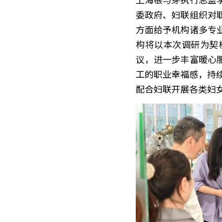
委政府、妇联组织对
方面给予机构诸多专
构将以本次调研为契
议，进一步丰富暖心
工的职业幸福感，持
配合妇联开展各类妇