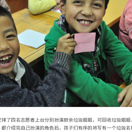
安排了四名志愿者上台分别扮演厨余垃圾姐姐，可回收垃圾姐姐
”都介绍完自己扮演的角色后，孩子们有序的将写有一个垃圾名