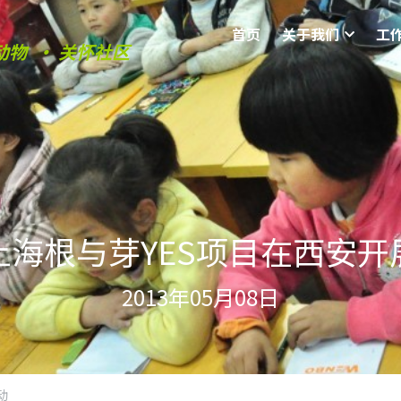
首页
关于我们
工
动物  • 关怀社区
上海根与芽YES项目在西安开
2013年05月08日
动