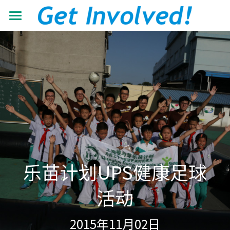
首页
关于我们
工作领域
了解根与芽
认识珍·古道尔
最新动态
抵御荒漠化
共建伙伴
可持续发展教育
青年力量
加入我们
有机生态教育
资源中心
志愿者+
乐苗计划UPS健康足球
低碳节能倡导
学校小组
搜索
机构年报
活动
营造可持续生活
教材教程
中文
2015年11月02日
助力儿童成长
影像资料
中文