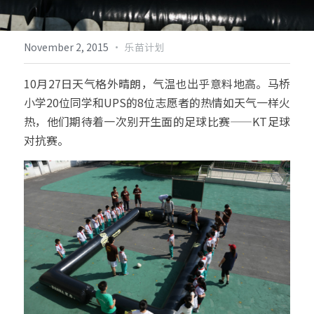
倡导生物多样性
English
·
November 2, 2015
乐苗计划
更多
10月27日天气格外晴朗，气温也出乎意料地高。马桥
小学20位同学和UPS的8位志愿者的热情如天气一样火
热，他们期待着一次别开生面的足球比赛——KT足球
对抗赛。