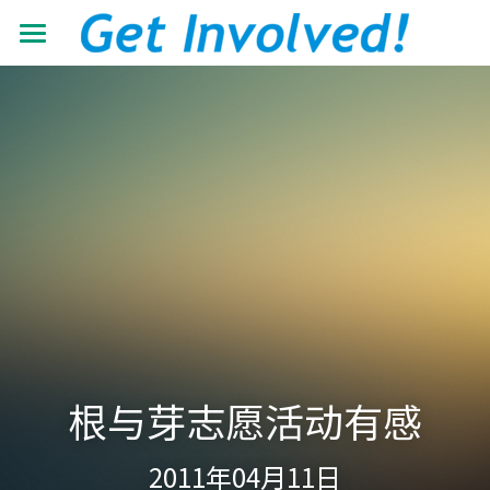
首页
关于我们
工作领域
了解根与芽
认识珍·古道尔
最新动态
抵御荒漠化
共建伙伴
可持续发展教育
青年力量
加入我们
有机生态教育
资源中心
志愿者+
低碳节能倡导
学校小组
搜索
机构年报
根与芽志愿活动有感
营造可持续生活
教材教程
中文
2011年04月11日
助力儿童成长
影像资料
中文