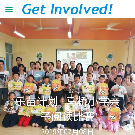
首页
关于我们
工作领域
了解根与芽
认识珍·古道尔
最新动态
抵御荒漠化
共建伙伴
可持续发展教育
青年力量
加入我们
有机生态教育
资源中心
志愿者+
乐苗计划 | 马桥小学亲
低碳节能倡导
学校小组
搜索
机构年报
子阅读比赛
营造可持续生活
教材教程
中文
2019年07月08日
助力儿童成长
影像资料
中文