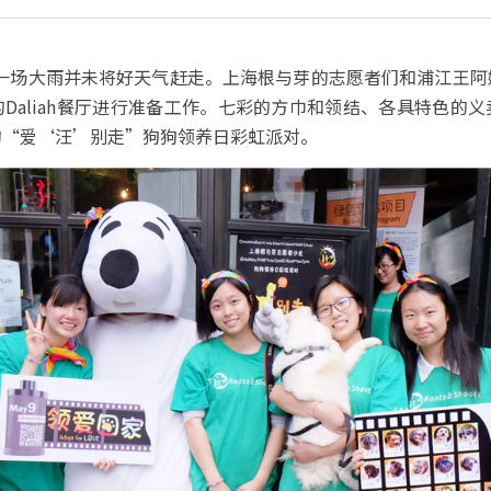
早的一场大雨并未将好天气赶走。上海根与芽的志愿者们和浦江王
Daliah餐厅进行准备工作。七彩的方巾和领结、各具特色的
的“爱‘汪’别走”狗狗领养日彩虹派对。