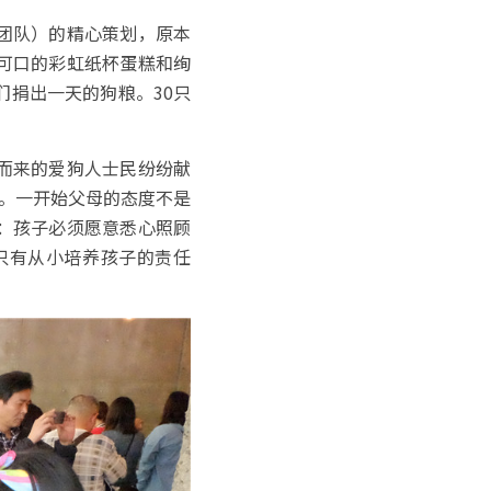
团队）的精心策划，原本
可口的彩虹纸杯蛋糕和绚
们捐出一天的狗粮。30只
而来的爱狗人士民纷纷献
养。一开始父母的态度不是
：孩子必须愿意悉心照顾
只有从小培养孩子的责任