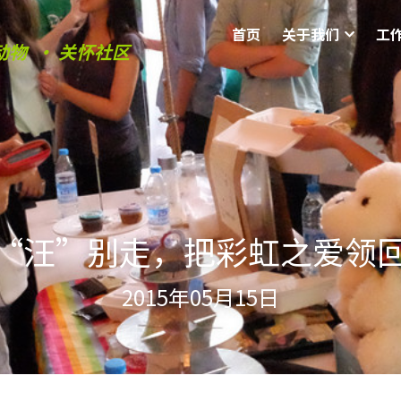
首页
关于我们
工
动物  • 关怀社区
“汪”别走，把彩虹之爱领
2015年05月15日