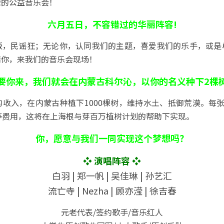
绿的公益音乐会！
六月五日，不容错过的华丽阵容!
饭，民谣狂；无论你，认同我们的主题，喜爱我们的乐手，或是
请你，来我们的音乐会现场！
要你来，我们就会在内蒙古科尔沁，以你的名义种下2棵
收入，在内蒙古种植下1000棵树，维持水土、抵御荒漠。每
等费用，这将在上海根与芽百万植树计划的帮助下实现。
你，愿意与我们一同实现这个梦想吗？
❖ 演唱阵容 ❖
白羽 | 郑一帆 | 吴佳琳 | 孙艺汇
流亡寺 | Nezha | 顾亦滢 | 徐吉春
元老代表/签约歌手/音乐红人