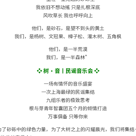
我依旧不想动搖 只是扎根深底
风吹草长 我也呼呼向上
他们，是砂石，是望不到头的黄土
我们，是杨树、文冠果、樟子松、灌木树、五角枫
他们，是一半荒漠
我们，是一半森林”
❖ 树·音丨民谣音乐会 ❖
一场有情怀的音乐盛宴
一次上海最绿的民谣集结
九组乐者的极致思考
根与芽青年智囊团五个月的倾情打造
万事俱备 只等你来
，为了砂砾中的绿色力量，为了大树之上的闪耀晨光，我们将集结