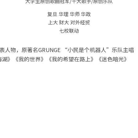
大学生原创歌曲冠军/十大歌手/原创乐队
复旦 华理 华师 华政
上大 财大 对外经贸
七校联动
表人物，原著名GRUNGE “小民是个机器人”乐队主唱
海湖》《我的世界》《我的希望在路上》《迷色暗光》