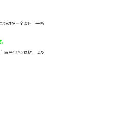
单纯想在一个暖日下午听
树。
张门票将包含2棵树，以及