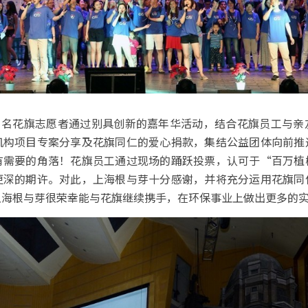
00 名花旗志愿者通过别具创新的嘉年华活动，结合花旗员工与
机构项目专案分享及花旗同仁的爱心捐款，集结公益团体向前推
有需要的角落！花旗员工通过现场的踊跃投票，认可于“百万植
更深的期许。对此，上海根与芽十分感谢，并将充分运用花旗同
上海根与芽很荣幸能与花旗继续携手，在环保事业上做出更多的