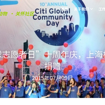
首页
关于我们
工
动物  • 关怀社区
球志愿者日”十周年庆，上海
捐赠
2015年07月09日