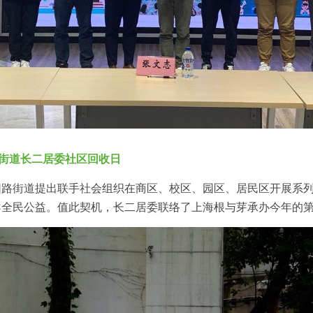
路街道长二居委社区回收日
阳路街道提出联手社会组织在商区、校区、园区、居民区开展系
导全民公益。值此契机，长二居委联络了上海根与芽承办今年的