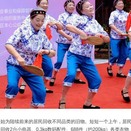
开始为陆续前来的居民回收不同品类的旧物。短短一个上午，居
收2台小电器、0.3kg数码配件、688件（约200kg）各类衣