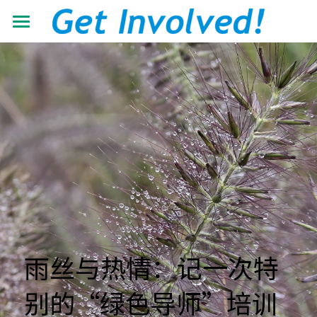
首页
关于我们
工作领域
了解根与芽
认识珍·古道尔
最新动态
抵御荒漠化
共建伙伴
可持续发展教育
青年力量
加入我们
有机生态教育
资源中心
志愿者+
低碳节能倡导
学校小组
搜索
机构年报
雨丝与热情：记一次特
营造可持续生活
教材教程
中文
别的“绿色导师”培训
助力儿童成长
影像资料
中文