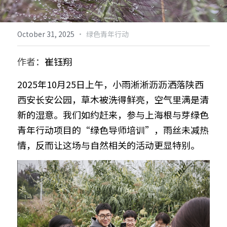
倡导生物多样性
English
·
October 31, 2025
绿色青年行动
更多
作者：
崔钰翔
2025年10月25日上午，小雨淅淅沥沥洒落陕西
西安长安公园，草木被洗得鲜亮，空气里满是清
新的湿意。我们如约赶来，参与上海根与芽绿色
青年行动项目的“绿色导师培训”，雨丝未减热
情，反而让这场与自然相关的活动更显特别。