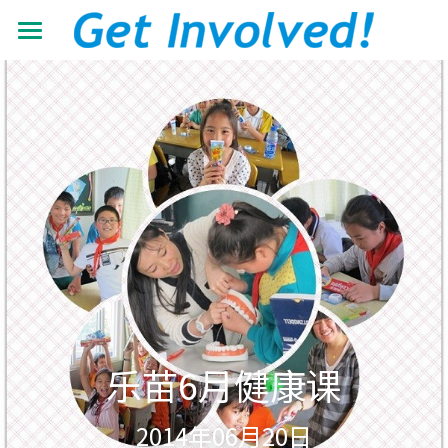
首页
关于我们
工作领域
了解根与芽
认识珍·古道尔
最新动态
抵御荒漠化
共建伙伴
可持续发展教育
青年力量
加入我们
有机生态教育
资源中心
志愿者+
低碳节能倡导
学校小组
搜索
机构年报
乐苗6月健康课
营造可持续生活
教材教程
中文
2014年06月20日
助力儿童成长
影像资料
中文