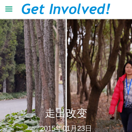
首页
关于我们
工作领域
了解根与芽
认识珍·古道尔
最新动态
抵御荒漠化
共建伙伴
可持续发展教育
青年力量
加入我们
有机生态教育
资源中心
志愿者+
低碳节能倡导
学校小组
搜索
机构年报
走出改变
营造可持续生活
教材教程
中文
2015年01月23日
助力儿童成长
影像资料
中文