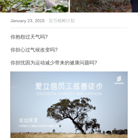
倡导生物多样性
English
·
January 23, 2015
百万植树计划
更多
你抱怨过天气吗?
你担心过气候改变吗?
你担忧因为运动减少带来的健康问题吗?