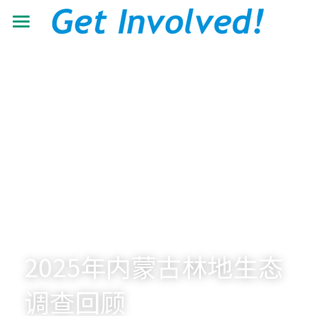
首页
关于我们
工作领域
了解根与芽
认识珍·古道尔
最新动态
抵御荒漠化
共建伙伴
可持续发展教育
青年力量
加入我们
有机生态教育
资源中心
志愿者+
低碳节能倡导
学校小组
搜索
机构年报
2025年内蒙古林地生态
营造可持续生活
教材教程
中文
调查回顾
助力儿童成长
影像资料
中文