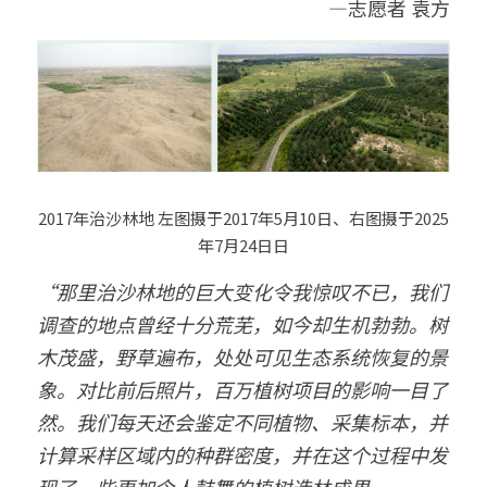
—志愿者 袁方
2017年治沙林地 左图摄于2017年5月10日、右图摄于2025
年7月2
4日日
“那里治沙林地的巨大变化令我惊叹不已，我们
调查的地点曾经十分荒芜，如今却生机勃勃。树
木茂盛，野草遍布，处处可见生态系统恢复的景
象。对比前后照片，百万植树项目的影响一目了
然。我们每天还会鉴定不同植物、采集标本，并
计算采样区域内的种群密度，并在这个过程中发