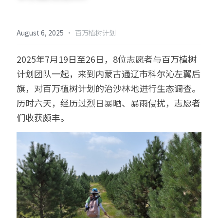
倡导生物多样性
English
·
August 6, 2025
百万植树计划
更多
2025年7月19日至26日，8位志愿者与百万植树
计划团队一起，来到内蒙古通辽市科尔沁左翼后
旗，对百万植树计划的治沙林地进行生态调查。
历时六天，经历过烈日暴晒、暴雨侵扰，志愿者
们收获颇丰。