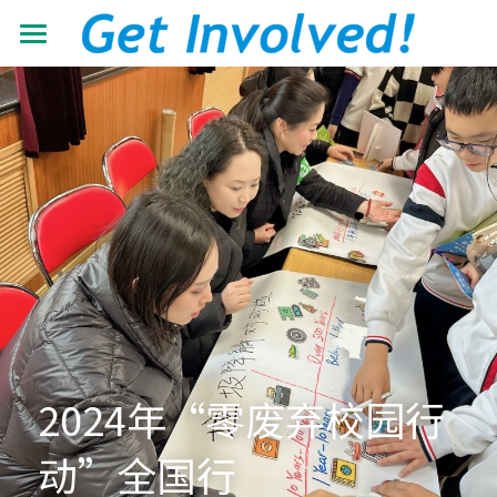
首页
关于我们
工作领域
了解根与芽
认识珍·古道尔
最新动态
抵御荒漠化
共建伙伴
可持续发展教育
青年力量
加入我们
有机生态教育
资源中心
志愿者+
低碳节能倡导
学校小组
搜索
机构年报
2024年“零废弃校园行
营造可持续生活
教材教程
中文
动”全国行
助力儿童成长
影像资料
中文