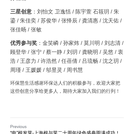
三星创意
：刘怡文 卫逸恬 / 陈宇萱 石筱玥 / 朱
鎏 / 朱佳奕 / 苏俊华 / 张怿辰 / 龚清惠 / 沈天佑 / 
张佳旸 / 张敏
优秀参与奖
：金笑嶙 / 孙家炜 / 莫川明 / 刘志清 / 
顾登华 / 张宁 / 蔡一静 / 刘玥 / 龚晓明 / 吴悠 / 衷
浩 / 王彦力 / 许浩然 / 任蓓倩 / 吕琉畅 / 沈之玥 / 
周瑾 / 王媛媛 / 邬昱灵 / 周书慧
环保慧生活感谢环保达人们的积极参与，欢迎大家把
这些创意分享给更多人，期待大家加入我们的行列！
Previous
“申”根发芽-上海根与芽二十周年绿色盛典圆满成功！