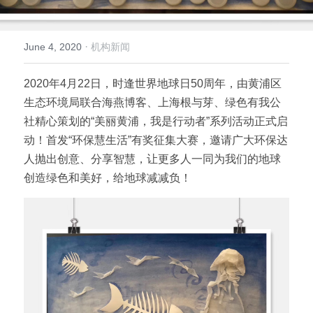
倡导生物多样性
English
·
June 4, 2020
机构新闻
更多
2020年4月22日，时逢世界地球日50周年，由黄浦区
生态环境局联合海燕博客、上海根与芽、绿色有我公
社精心策划的“美丽黄浦，我是行动者”系列活动正式启
动！首发“环保慧生活”有奖征集大赛，邀请广大环保达
人抛出创意、分享智慧，让更多人一同为我们的地球
创造绿色和美好，给地球减减负！