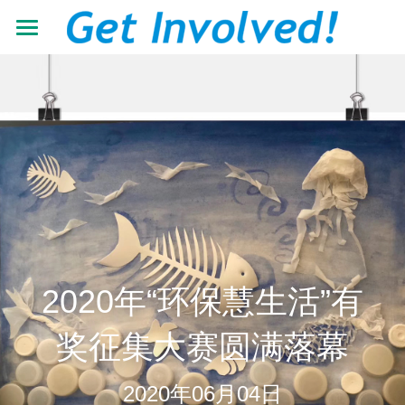
首页
关于我们
工作领域
了解根与芽
认识珍·古道尔
最新动态
抵御荒漠化
共建伙伴
可持续发展教育
青年力量
加入我们
有机生态教育
资源中心
志愿者+
2020年“环保慧生活”有
低碳节能倡导
学校小组
搜索
机构年报
奖征集大赛圆满落幕
营造可持续生活
教材教程
中文
2020年06月04日
助力儿童成长
影像资料
中文