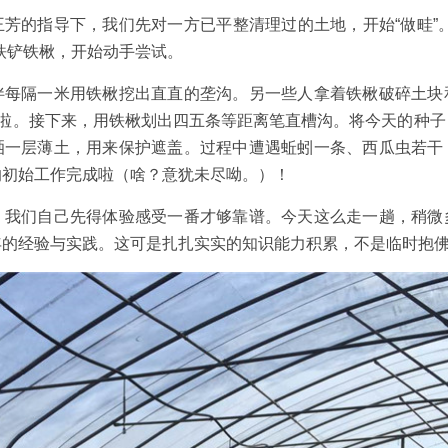
芳的指导下，我们先对一方已平整清理过的土地，开始“做畦”
铁铲铁楸，开始动手尝试。
伴每隔一米用铁楸挖出直直的垄沟。另一些人拿着铁楸破碎土块
好啦。接下来，用铁楸划出四五条等距离笔直槽沟。将今天的种
洒一层薄土，用来保护遮盖。过程中遭遇蚯蚓一条、西瓜虫若干
的初始工作完成啦（啥？意犹未尽呦。）！
，我们自己先得体验感受一番才够靠谱。今天这么走一趟，稍微
年的经验与实践。这可是扎扎实实的知识能力积累，不是临时抱