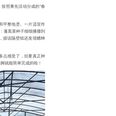
。按照事先活动分成的“春
和平整地垄。一片适宜作
子：蓬蒿菜种子细细播撒到
，据说隔壁组还发现蟋蟀
多点感觉了，但要真正种
佛脚就能简单完成的啦！