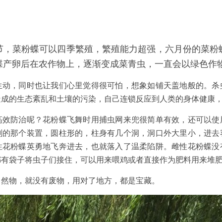
节，菜粉蝶可以四季繁殖，繁殖能力超强，六月份的菜粉
蝶产卵后在农作物上，逐渐变成菜青虫，一直会以绿色作
生动，同时也让我们心里觉得很可怕，想象如铺天盖地般的。杀
造成的生态紊乱和土壤的污染，自己连锁反应到人类的身体健康
高效防治呢？花粉蝶飞舞时用捕虫网来兜很简单有效，还可以使
剂的那个装置，圆柱形的，柱身有几个洞，洞口外大里小，进去
性花粉蝶英勇地飞奔进去，也就落入了温柔陷阱。雌性花粉蝶没
都有袋子将虫子们接住，可以用来喂鸡或者直接作为肥料用来堆
自然物，就没有废物，用对了地方，都是宝藏。