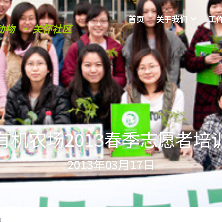
首页
关于我们
工
动物  • 关怀社区
有机农场2013春季志愿者培
2013年03月17日
场