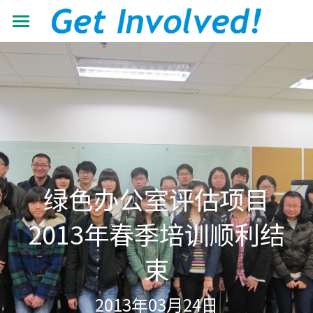
首页
关于我们
工作领域
了解根与芽
认识珍·古道尔
最新动态
抵御荒漠化
共建伙伴
可持续发展教育
青年力量
绿色办公室评估项目
加入我们
有机生态教育
资源中心
志愿者+
2013年春季培训顺利结
低碳节能倡导
学校小组
搜索
机构年报
束
营造可持续生活
教材教程
中文
2013年03月24日
助力儿童成长
影像资料
中文