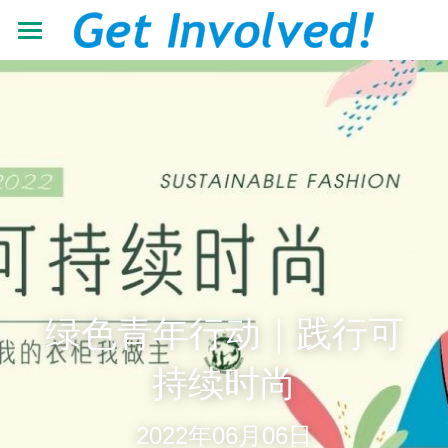
首页
关于我们
工作领域
了解根与芽
认识珍·古道尔
最新动态
抵御荒漠化
共建伙伴
可持续发展教育
青年力量
加入我们
有机生态教育
资源中心
志愿者+
绿色青年行动｜践行可
低碳节能倡导
学校小组
搜索
机构年报
持续时尚
营造可持续生活
教材教程
中文
2022年06月06日
助力儿童成长
影像资料
中文