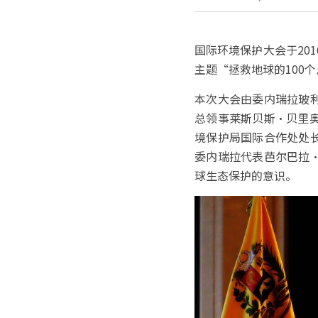
国际环境保护大会于20
主题“拯救地球的100
本次大会由委内瑞拉玻
总领事莱斯贝斯・贝里
境保护局国际合作处处
委内瑞拉代表芭尔巴拉
球生态保护的意识。