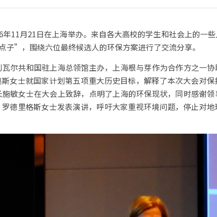
16年11月21日在上海举办。来自各大高校的学生和社会上的一
个点子”，围绕六位最终候选人的环保方案进行了交流分享。
利瓦尔共和国驻上海总领馆主办，上海根与芽作为合作方之一协
奥斯女士就国家计划第五项重大历史目标，解释了本次大会对保
长施敏女士在大会上致辞，点明了上海的环保现状，同时感谢领
・罗德里格斯女士发表演讲，呼吁大家重视环境问题，停止对地