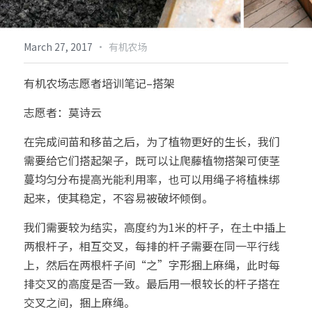
倡导生物多样性
English
·
March 27, 2017
有机农场
更多
有机农场志愿者培训笔记–搭架
志愿者：莫诗云
在完成间苗和移苗之后，为了植物更好的生长，我们
需要给它们搭起架子，既可以让爬藤植物搭架可使茎
蔓均匀分布提高光能利用率，也可以用绳子将植株绑
起来，使其稳定，不容易被破坏倾倒。
我们需要较为结实，高度约为1米的杆子，在土中插上
两根杆子，相互交叉，每排的杆子需要在同一平行线
上，然后在两根杆子间“之”字形捆上麻绳，此时每
排交叉的高度是否一致。最后用一根较长的杆子搭在
交叉之间，捆上麻绳。