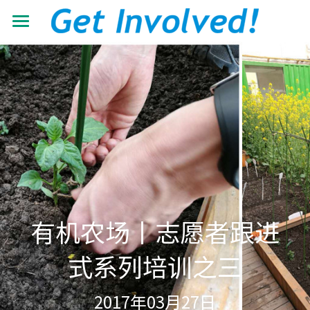
首页
关于我们
工作领域
了解根与芽
认识珍·古道尔
最新动态
抵御荒漠化
共建伙伴
可持续发展教育
青年力量
加入我们
有机生态教育
资源中心
志愿者+
有机农场丨志愿者跟进
低碳节能倡导
学校小组
搜索
机构年报
式系列培训之三
营造可持续生活
教材教程
中文
2017年03月27日
助力儿童成长
影像资料
中文